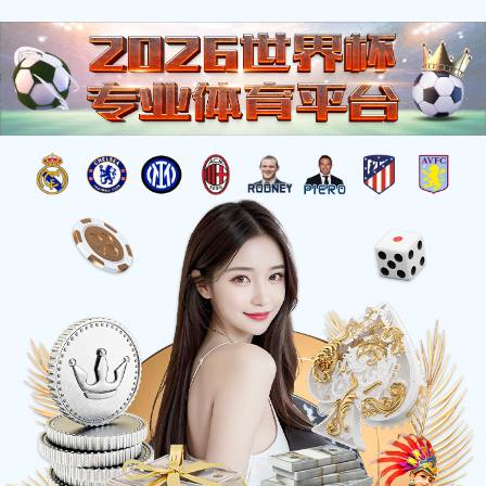
注册入口
立即下载 米兰体育app官网入口 App
集实时比分、深度分析、社群互动于一体，米兰（中国）用
户专属的全场景赛事体验入口。
App Store 下载
Google Play 获取
极速比分
数据洞察
互动社区